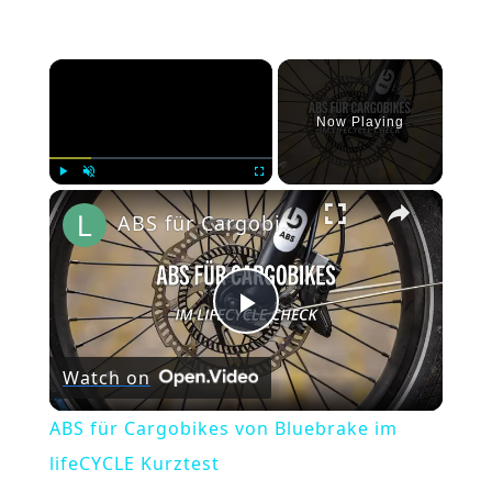
×
Now Playing
×
Play
Unmute
Fullscreen
ABS für Cargobikes von Bluebrake im lifeCYCLE Kurztest
Play
Watch on
Video
ABS für Cargobikes von Bluebrake im
lifeCYCLE Kurztest