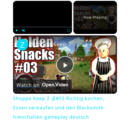
×
Now Playing
×
Play
Unmute
Fullscreen
Shoppe Keep 2 💰#03 Richtig kochen, Essen verkaufen und den Blacksmith freischalten gameplay deutsch
Play
Watch on
Video
Shoppe Keep 2 💰#03 Richtig kochen,
Essen verkaufen und den Blacksmith
freischalten gameplay deutsch