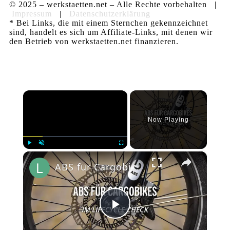
© 2025 – werkstaetten.net – Alle Rechte vorbehalten |
Impressum
|
Datenschutzerklärung
* Bei Links, die mit einem Sternchen gekennzeichnet
sind, handelt es sich um Affiliate-Links, mit denen wir
den Betrieb von werkstaetten.net finanzieren.
×
Now Playing
×
Play
Unmute
Fullscreen
ABS für Cargobikes von Bluebrake im lifeCYCLE Kurztest
Play