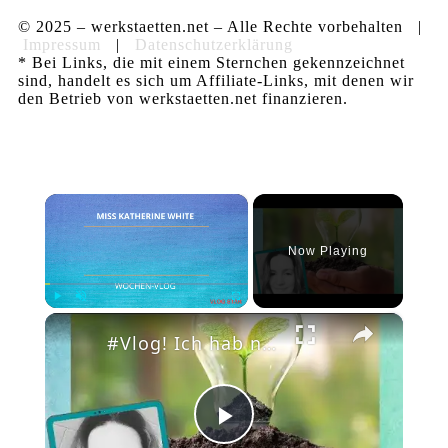
© 2025 – werkstaetten.net – Alle Rechte vorbehalten |
Impressum
|
Datenschutzerklärung
* Bei Links, die mit einem Sternchen gekennzeichnet
sind, handelt es sich um Affiliate-Links, mit denen wir
den Betrieb von werkstaetten.net finanzieren.
×
Now Playing
×
Play
Unmute
Fullscreen
#Vlog! Ich hab nach einem neuen Strom und Gasanbiter gesucht. Die Preise sind so extrem hoch.
Play