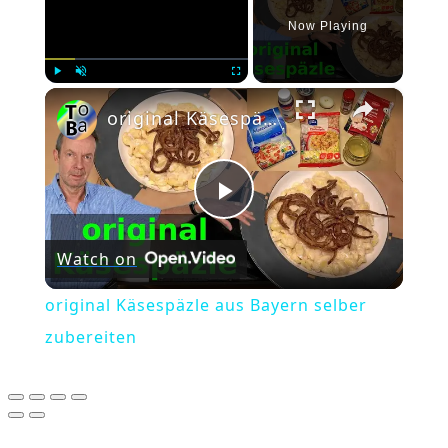
Now Playing
×
Play
Unmute
Fullscreen
original Käsespäzle aus Bayern selber zubereiten
Play
Watch on
Video
original Käsespäzle aus Bayern selber
zubereiten