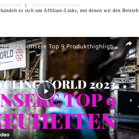
mpressum
|
Datenschutzerklärung
handelt es sich um Affiliate-Links, mit denen wir den Betrieb
Cyclingworld 2023: Unsere Top 9 Produkthighlights von Gravelbike bis Lastenrad
Play
Video