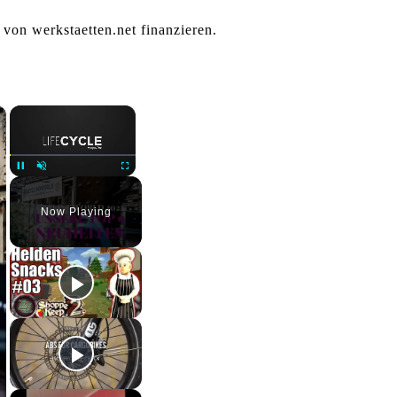
 von werkstaetten.net finanzieren.
×
×
Pause
Unmute
Fullscreen
Now Playing