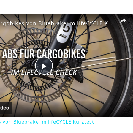
ABS für Cargobikes von Bluebrake im lifeCYCLE Kurztest
Play
Video
 von Bluebrake im lifeCYCLE Kurztest