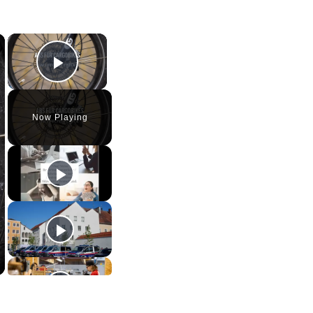
×
×
Play Video
Now Playing