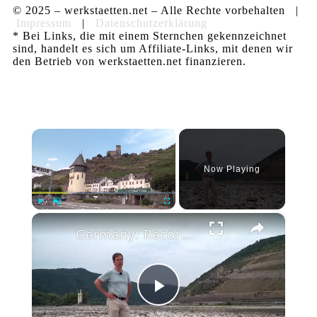
© 2025 – werkstaetten.net – Alle Rechte vorbehalten |
Impressum
|
Datenschutzerklärung
* Bei Links, die mit einem Sternchen gekennzeichnet
sind, handelt es sich um Affiliate-Links, mit denen wir
den Betrieb von werkstaetten.net finanzieren.
×
Now Playing
×
Play
Unmute
Fullscreen
Germany: Record-low Rhine water levels drive up transport costs in Germany.
Play